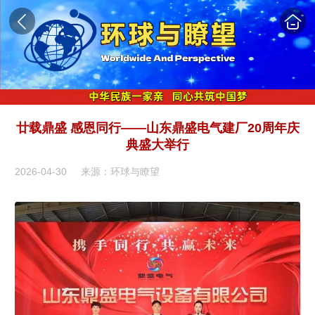
廿载鼎盛 感恩同行——山东鼎盛电气建厂20周年庆
典盛大举行
2026-04-30
来源：环球与瞭望