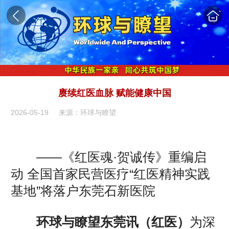
赓续红医血脉 赋能健康中国
2026-05-19
来源：环球与瞭望
——《红医魂·贺诚传》重编启
动 全国首家民营医疗“红医精神实践
基地”将落户东莞石新医院
环球与瞭望东莞讯（红医）
为深