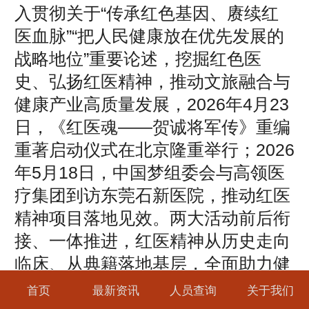
入贯彻关于“传承红色基因、赓续红
医血脉”“把人民健康放在优先发展的
战略地位”重要论述，挖掘红色医
史、弘扬红医精神，推动文旅融合与
健康产业高质量发展，2026年4月23
日，《红医魂——贺诚将军传》重编
重著启动仪式在北京隆重举行；2026
年5月18日，中国梦组委会与高领医
疗集团到访东莞石新医院，推动红医
精神项目落地见效。两大活动前后衔
接、一体推进，红医精神从历史走向
临床、从典籍落地基层，全面助力健
康中国建设。
首页
最新资讯
人员查询
关于我们